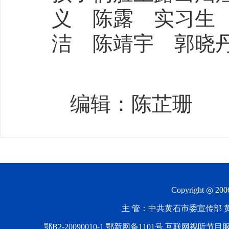
义 陈露 实习生
洁 陈靖宇 郭晓
编辑：陈芷珊
Copyright ◎ 20
主 管：中共黄石市委宣传部 黄石
鄂B2-20090010-1
鄂新网备1101号 互联网视听节目服务AV