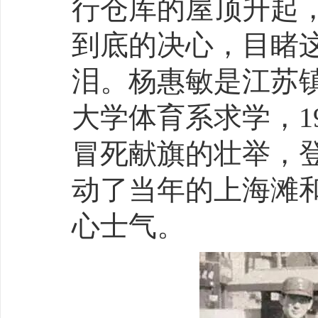
行仓库的屋顶升起
到底的决心，目睹
泪。杨惠敏是江苏
大学体育系求学，1
冒死献旗的壮举，
动了当年的上海滩
心士气。