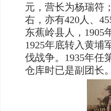
元，营长为杨瑞符；
右，亦有420人、4
东蕉岭县人，1905
1925年底转入黄埔
伐战争。1935年
仓库时已是副团长