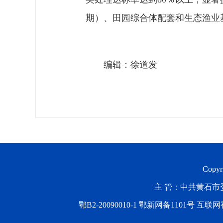
期）、田园综合体配套和生态渔业
编辑：徐道发
Copyr
主 管：中共黄石市委
鄂B2-20090010-1
鄂新网备1101号 互联网视听